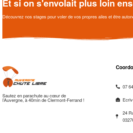
Et si on s'envolait plus loin e
Découvrez nos stages pour voler de vos propres ailes et être auto
Coordo
07 64
Sautez en parachute au cœur de
Ecri
l’Auvergne, à 40min de Clermont-Ferrand !
24 R
03270