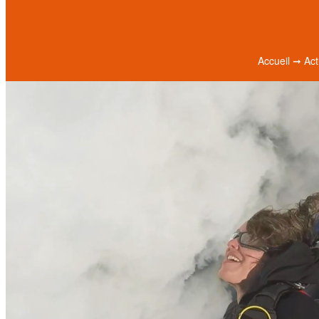
Accueil
➞
Act