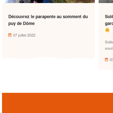
Découvrez le parapente au somment du
Solè
puy de Dôme
gard
07 juillet 2022
Solè
souri
0