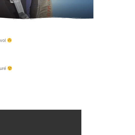
 vol
suré