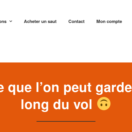
ions
Acheter un saut
Contact
Mon compte
 que l’on peut garde
long du vol