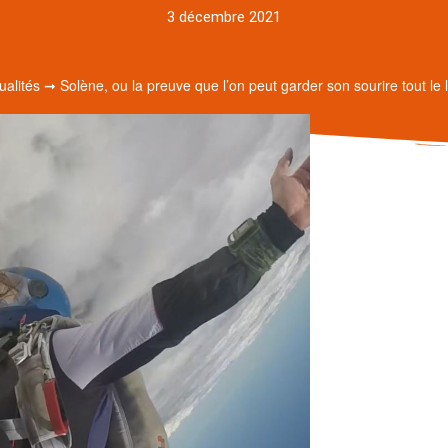
3 décembre 2021
ualités
➞
Solène, ou la preuve que l’on peut garder son sourire tout le